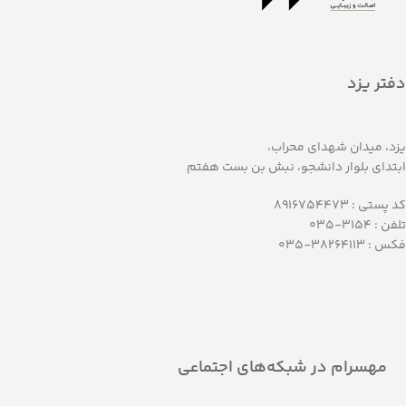
دفتر یزد
یزد، میدان شهدای محراب،
ابتدای بلوار دانشجو، نبش بن بست هفتم
کد پستی : 8916754473
تلفن : 3154-035
فکس : 38264113-035
مهسرام در شبکه‌های اجتماعی