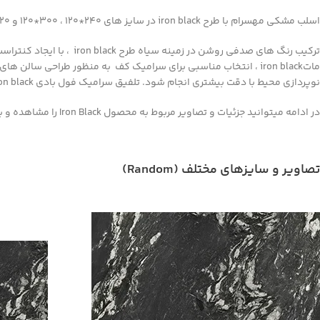
اسلب مشکی مهسرام با طرح iron black در سایز های 240*120 ، 300*120 و 320*160 سانتی متر تولید می شوند. اسلب مشکی پولیش و مات مهسرام با طرح iron black بصورت فول بادی و با ضخامت 9mm تولید می شود .
ترکیب رنگ های صدفی روش
ماتiron black ، انتخاب مناسبی برای سرامیک کف به منظور طراحی سا
نوپردازی محیط با دقت بیشتری انجام شود. تلفیق سرامیک فول بادی iron black مهسرام با دیگر طرح های مهسرام، سبک معماری کلاسیک و همچنین سبک معماری مدرن را برای محیط شما به ارمغان می آورد .
در ادامه میتوانید جزئیات و تصاویر مربوط به محصول Iron Black را مشاهده و بررسی کنید.
تصاویر و سایزهای مختلف (Random)