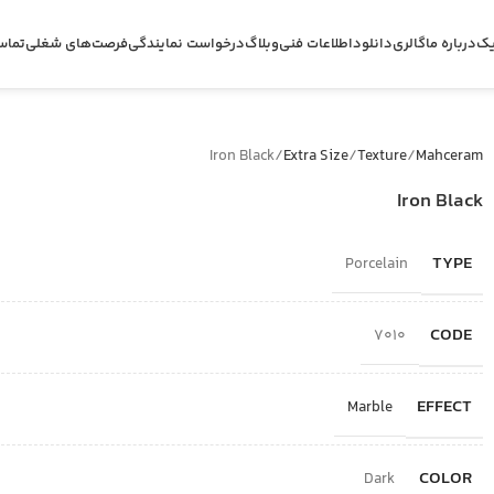
یک
درباره ما
گالری
دانلود
اطلاعات فنی
وبلاگ
درخواست نمایندگی
فرصت‌های شغلی
تماس
Iron Black
Extra Size
Texture
Mahceram
Iron Black
TYPE
Porcelain
CODE
7010
EFFECT
Marble
COLOR
Dark