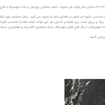
ن در زمینه سیاه طرح iron black ، با ایجاد کنتراست مناسب، جلوه ای خاص در فضای شما به وجود می آو
لن های بزرگ و پرنور است. زیرا علاوه بر کنترل نور، می تواند ابعاد فضا را متنا