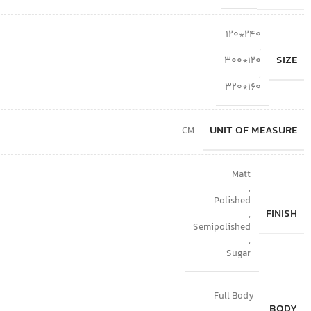
120*240
,
SIZE
300*120
,
320*160
UNIT OF MEASURE
CM
Matt
,
Polished
FINISH
,
Semipolished
,
Sugar
Full Body
BODY
,