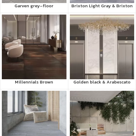
Garven grey-floor
Brixton Light Gray & Brixton
Gray
Millennials Brown
Golden black & Arabescato