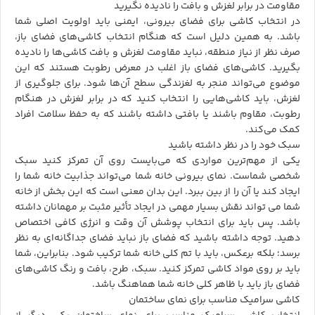
مقاومت در برابر لغزش و بافت را نادیده نگیرید
در انتخاب
کاشی
برای فضای بیرونی، ایمنی باید اولویت اصلی شما
باشد. به همین دلیل است که هنگام انتخاب کاشی‌های فضای باز،
صرف نظر از نیاز منطقه، نباید مقاومت لغزش و بافت کاشی‌ها را نادیده
بگیرید. کاشی‌های فضای باز اغلب در معرض رطوبت هستند که این
موضوع می‌تواند منجر به لغزندگی سطح آن‌ها شود. برای جلوگیری از
لغزش، باید کاشی‌هایی را انتخاب کنید که در برابر لغزش در هنگام
رطوبت، مقاوم باشند یا بافتی داشته باشند که به حفظ سلامت افراد
کمک می‌کند.
سبک خود را در نظر داشته باشید
یکی از مهم‌ترین مواردی که می‌بایست روی آن تمرکز کنید سبک
شخصی شماست. نمای بیرونی خانه شما می‌تواند جذابیت خانه شما را
ایجاد کند یا آن را از بین ببرد. این بدان معنی است که این بخش از خانه
شما می تواند نقش بسیار مهمی در ایجاد تأثیر مثبت‌ بر مهمانان داشته
باشد. پس باید برای انتخاب پوشش آن وقت و انرژی کافی اختصاص
دهید. توجه داشته باشید که فضای باز نباید فضای جداگانه‌ای به نظر
برسد؛ بلکه برعکس، باید با تم کلی خانه شما ترکیب شود. بنابراین، شما
باید بر روی مواد کاشی تمرکز کنید. سبک، طرح، بافت و رنگ کاشی‌های
فضای باز باید با ظاهر کلی خانه شما هماهنگ باشد.
کاشی سرامیک مناسب برای نمای ساختمان