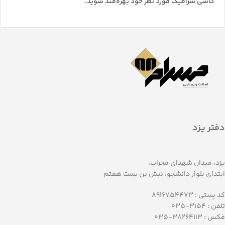
کاشی سرامیک مورد نظر خود بهره‌مند شوید.
دفتر یزد
یزد، میدان شهدای محراب،
ابتدای بلوار دانشجو، نبش بن بست هفتم
کد پستی : 8916754473
تلفن : 3154-035
فکس : 38264113-035