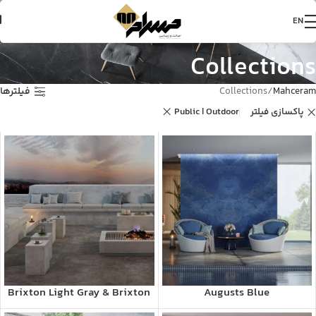
EN
Collections
Mahceram
Collections
فیلترها
پاکسازی فیلتر
Public | Outdoor
Brixton Light Gray & Brixton
Augusts Blue
Dark Gray